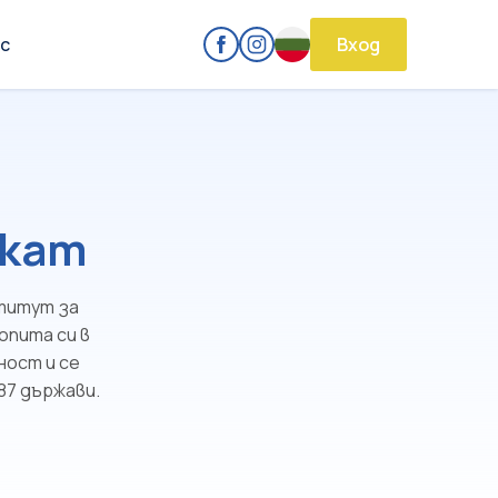
с
Вход
икат
титут за
опита си в
ност и се
87 държави.