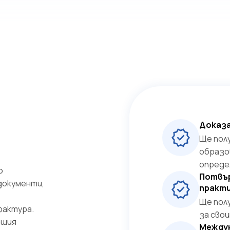
Доказ
Ще пол
образо
опреде
о
Потвъ
документи,
практ
Ще пол
фактура.
за свои
ашия
Между