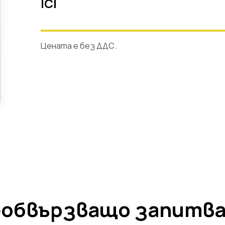
ICI
Цената е без ДДС.
обвързващо запитв