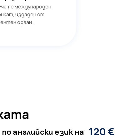
учите международен
икат, издаден от
ентен орган.
ката
120 €
по английски език на