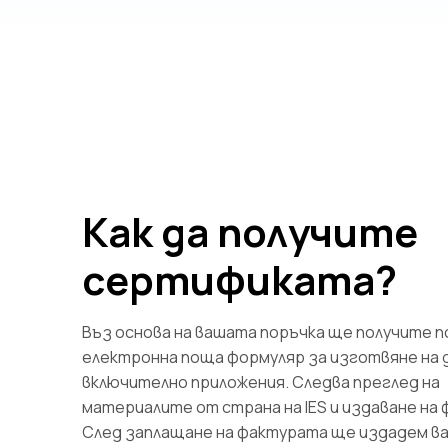
Как да получите
сертификата?
Въз основа на вашата поръчка ще получите п
електронна поща формуляр за изготвяне на 
включително приложения. Следва преглед на
материалите от страна на IES и издаване на 
След заплащане на фактурата ще издадем в