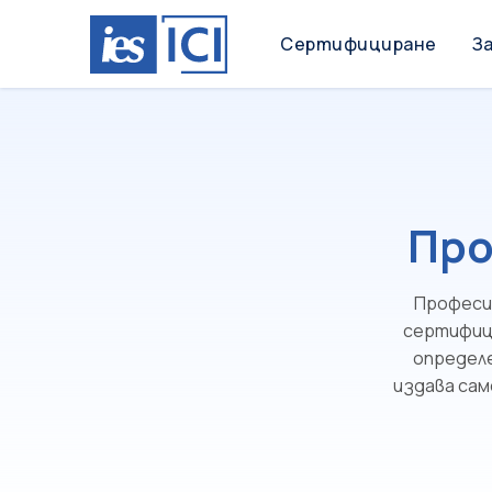
Сертифициране
За
Про
Професи
сертифици
определе
издава сам