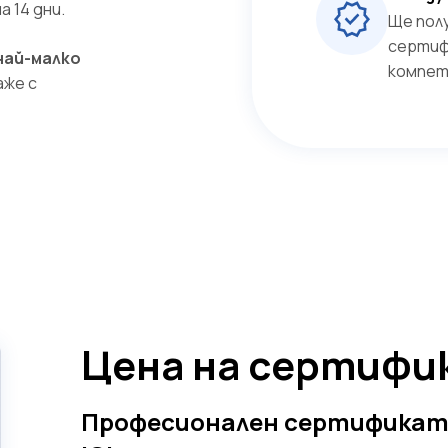
 14 дни.
Ще пол
сертиф
най-малко
компет
аже с
Цена на сертифи
Професионален сертификат 