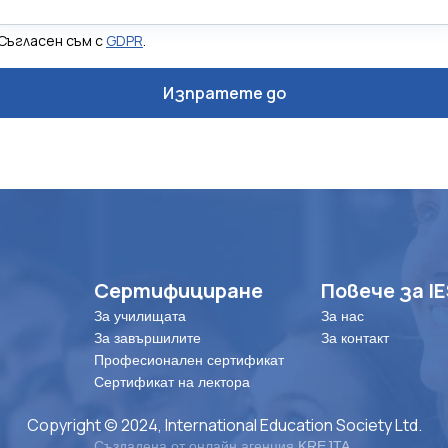
Съгласен съм с
GDPR
.
Сертифициране
Повече за I
За училищата
За нас
За завършилите
За контакт
Професионален сертификат
Сертификат на лектора
Copyright © 2024, International Education Society Ltd.
Създадена от онлайн агенция
KREJTA
.