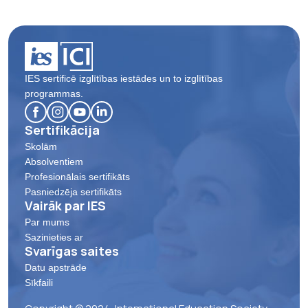
IES sertificē izglītības iestādes un to izglītības
programmas.
Sertifikācija
Skolām
Absolventiem
Profesionālais sertifikāts
Pasniedzēja sertifikāts
Vairāk par IES
Par mums
Sazinieties ar
Svarīgas saites
Datu apstrāde
Sīkfaili