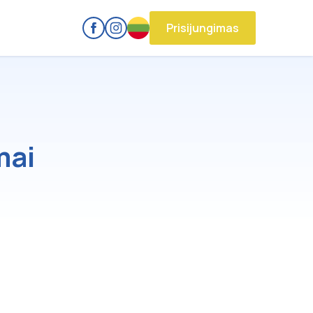
Prisijungimas
mai