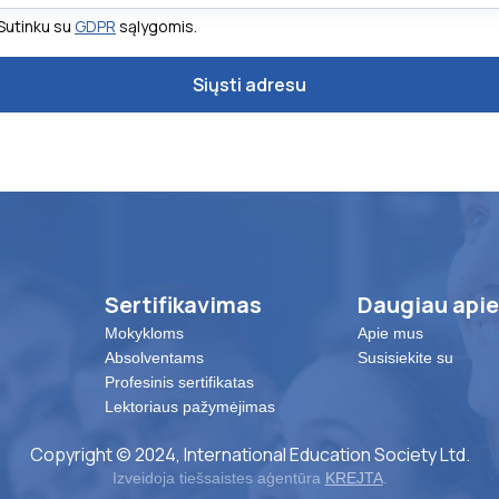
Sutinku su
GDPR
sąlygomis.
Sertifikavimas
Daugiau apie
Mokykloms
Apie mus
Absolventams
Susisiekite su
Profesinis sertifikatas
Lektoriaus pažymėjimas
Copyright © 2024, International Education Society Ltd.
Izveidoja tiešsaistes aģentūra
KREJTA
.