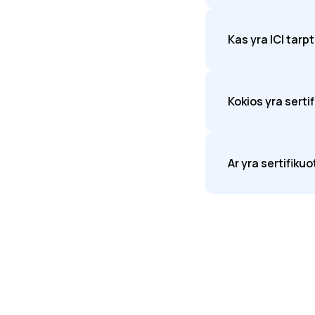
Kas yra ICI tarp
Kokios yra serti
Ar yra sertifik