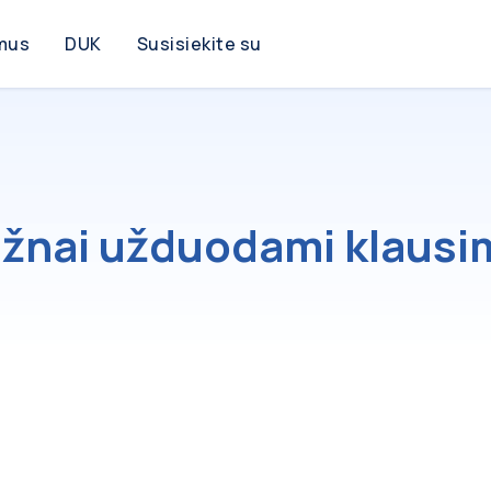
mus
DUK
Susisiekite su
žnai užduodami klausi