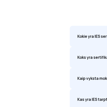
Kokie yra IES se
Koks yra sertifi
Kaip vyksta mok
Kas yra IES tarp