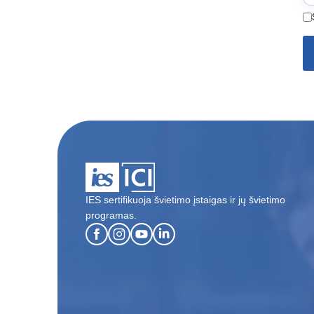
IES sertifikuoja švietimo įstaigas ir jų švietimo
programas.