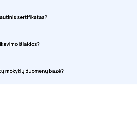
tautinis sertifikatas?
fikavimo išlaidos?
uotų mokyklų duomenų bazė?