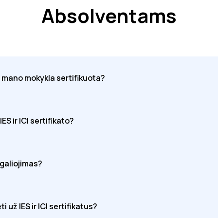
Absolventams
r mano mokykla sertifikuota?
S ir ICI sertifikato?
 galiojimas?
i už IES ir ICI sertifikatus?