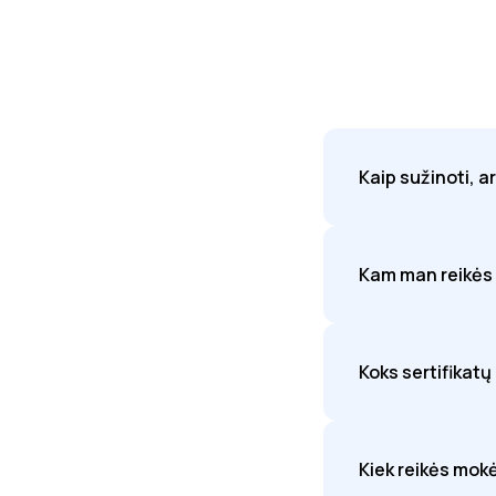
Kaip sužinoti, a
Kam man reikės IE
Koks sertifikatų
Kiek reikės mokėt