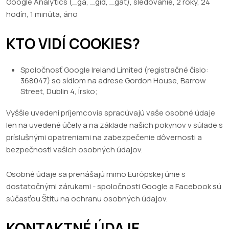
Google Analytics (_ga, _gid, _gat), sledovanie, 2 roky, 24
hodín, 1 minúta, áno
KTO VIDÍ COOKIES?
Spoločnosť Google Ireland Limited (registračné číslo:
368047) so sídlom na adrese Gordon House, Barrow
Street, Dublin 4, Írsko;
Vyššie uvedení príjemcovia spracúvajú vaše osobné údaje
len na uvedené účely a na základe našich pokynov v súlade s
príslušnými opatreniami na zabezpečenie dôvernosti a
bezpečnosti vašich osobných údajov.
Osobné údaje sa prenášajú mimo Európskej únie s
dostatočnými zárukami - spoločnosti Google a Facebook sú
súčasťou Štítu na ochranu osobných údajov.
KONTAKTNÉ ÚDAJE