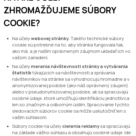
ZHROMAŽĎUJEME SÚBORY
COOKIE?
Na účely
webovej stránky
. Takéto technické súbory
cookie sú potrebné na to, aby stránka fungovala tak,
ako má, a je naším oprávneným záujmom ukladať ich vo
vašom zariadení.
Na účely
merania návštevnosti stránky a vytvárania
štatistík
týkajúcich sa návštevnosti a správania
návštevníkov na stránke sa vyhodnocujú hromadne a v
anonymizovanej podobe (ako náš oprávnený záujem)
alebo v pseudonymizovanej podobe, ak sa spracúvajú
osobné údaje, ktoré umožňujú identifikáciu jednotlivca
len so značným a odborným úsilím. Spracovanie týchto
sledovacích súborov cookie sa môže uskutočniť len s
vaším súhlasom.
Súbory cookie na účely
cielenia reklamy
sa spracúvajú
na základe vášho súhlasu a obsahujú osobné údaje. Ide