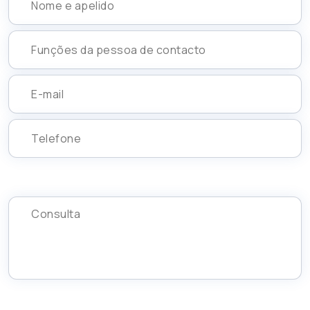
BRITISH BUSINESS SCHOOL Ltd. in Prague
Prague , Czech Republic
Ir para o site
CZECH COMBAT ACADEMY, Prague
Prague , Czech Republic
Ir para o site
College of International Business ISM Slovakia in
Prešov
Prešov , Slovakia
Ir para o site
Grupa SET Ltd., Warsaw
Warsaw , Poland
Ir para o site
British Institute of Management, Ltd., Nový Jičín
Nový Jičín , Czech Republic
Ir para o site