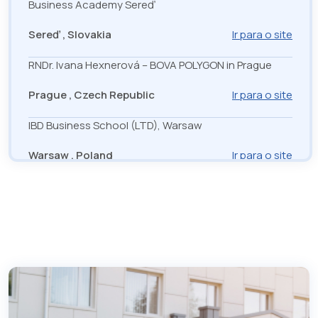
Business Academy Sereď
Sereď , Slovakia
Ir para o site
RNDr. Ivana Hexnerová – BOVA POLYGON in Prague
Prague , Czech Republic
Ir para o site
IBD Business School (LTD), Warsaw
Warsaw , Poland
Ir para o site
Karalius Mindaugas Vocational Training Center in
Kaunas
Kaunas , Lithuania
Ir para o site
Secondary Specialized School in Kežmarok
Kežmarok , Slovakia
Ir para o site