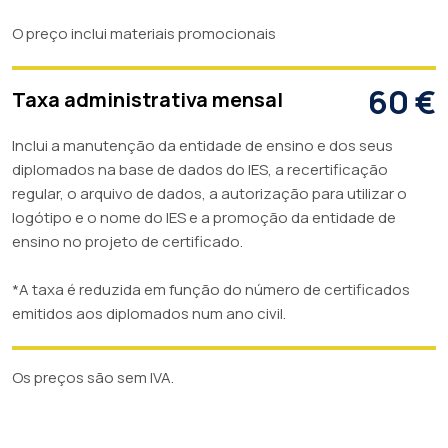
Prešov , Slovakia
Ir para o site
O preço inclui materiais promocionais
Zaporizhzhya Institute of Economics and
Information Technologies in Zaporizhzhya
60 €
Taxa administrativa mensal
Zaporizhzhya , Ukraine
Ir para o site
Inclui a manutenção da entidade de ensino e dos seus
Secondary School of Transportation, Business and
diplomados na base de dados do IES, a recertificação
Services, Moravský Krumlov
regular, o arquivo de dados, a autorização para utilizar o
logótipo e o nome do IES e a promoção da entidade de
Moravský Krumlov , Czech Republic
Ir para o site
ensino no projeto de certificado.
Hotel Academy in Liptovský Mikuláš
*A taxa é reduzida em função do número de certificados
Liptovský Mikuláš , Slovakia
Ir para o site
emitidos aos diplomados num ano civil.
Secondary Technical School of Engineering in
Kysucké Nové Mesto
Os preços são sem IVA.
Kysucké Nové Mesto , Slovakia
Ir para o site