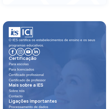
EUROPEAN INSTITUTE OF BUSINESS AND PUBLIC
EDUCATION, Ltd. in Prague
Prague , Czech Republic
Ir para o site
Moravian Academy, Ltd. in Uherské Hradiště
Uherské Hradiště , Czech Republic
Ir para o site
O IES certifica os estabelecimentos de ensino e os seus
programas educativos.
Lifelong Learning Institute - Brno University of
Technology in Brno
Certificação
Brno , Czech Republic
Ir para o site
Para escolas
Para licenciados
European School of Business & Management SE in
Certificado profissional
Prague
Certificado de professor
Mais sobre a IES
Prague , Czech Republic
Ir para o site
Sobre nós
Contacto
Business Institut EDU a.s. in Prague
Ligações importantes
Processamento de dados